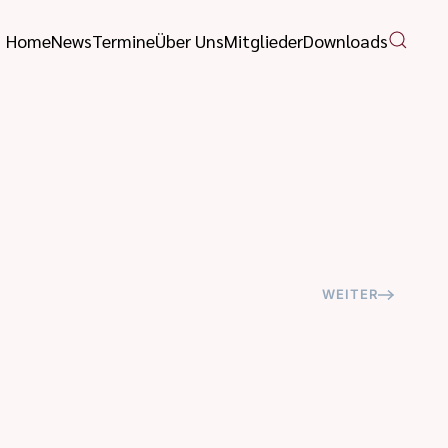
Home
News
Termine
Über Uns
Mitglieder
Downloads
WEITER