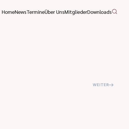
Home
News
Termine
Über Uns
Mitglieder
Downloads
WEITER